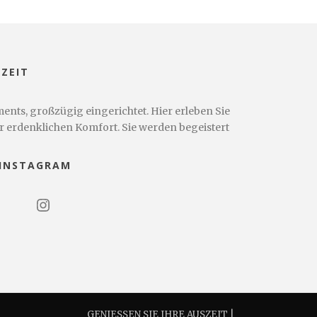
ZEIT
nts, großzügig eingerichtet. Hier erleben Sie
r erdenklichen Komfort. Sie werden begeistert
 INSTAGRAM
Instagram
GENIESSEN SIE IHRE AUSZEIT |