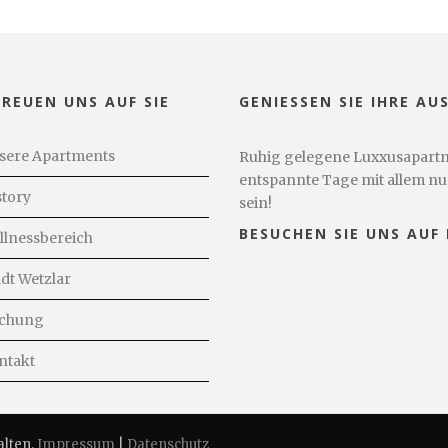
FREUEN UNS AUF SIE
GENIESSEN SIE IHRE AUS
sere Apartments
Ruhig gelegene Luxxusapartme
entspannte Tage mit allem nu
story
sein!
BESUCHEN SIE UNS AUF
llnessbereich
adt Wetzlar
chung
ntakt
alten.
Impressum
|
Datenschutz