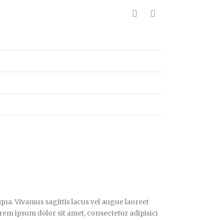
qua. Vivamus sagittis lacus vel augue laoreet
orem ipsum dolor sit amet, consectetur adipisici