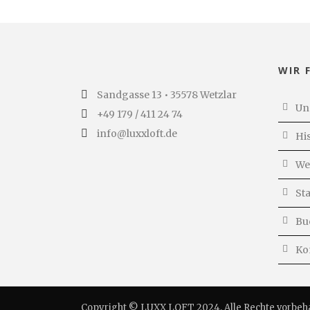
WIR 
Sandgasse 13 • 35578 Wetzlar
Un
+49 179 / 411 24 74
info@luxxloft.de
Hi
We
St
Bu
Ko
Copyright © LUXX LOFT 2024. Alle Rechte vorbeh