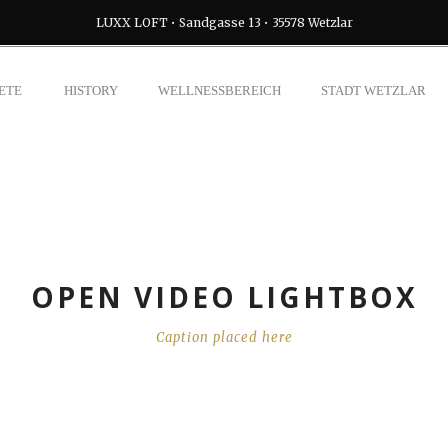
LUXX LOFT • Sandgasse 13 • 35578 Wetzlar
ETE
HISTORY
WELLNESSBEREICH
STADT WETZLAR
OPEN VIDEO LIGHTBOX
Caption placed here