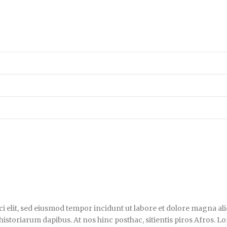
i elit, sed eiusmod tempor incidunt ut labore et dolore magna ali
historiarum dapibus. At nos hinc posthac, sitientis piros Afros. L