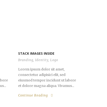
STACK IMAGES INSIDE
Branding
,
Identity
,
Logo
Lorem ipsum dolor sit amet,
consectetur adipisici elit, sed
abore
eiusmod tempor incidunt ut labore
s...
et dolore magna aliqua. Vivamus...
Continue Reading