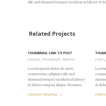
elit, sed eiusmod tempor incidunt ut labore et 
Related Projects
THUMBNAIL LINK TO POST
THUMB
Fashion
,
Photograph
,
Website
Flyers
,
Lorem ipsum dolor sit amet,
Lorem 
consectetur adipisici elit, sed
consect
eiusmod tempor incidunt ut labore
eiusmo
et dolore magna aliqua. Vivamus...
et dol
Continue Reading
Conti