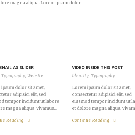
dolore magna aliqua. Lorem ipsum dolor.
NAIL AS SLIDER
VIDEO INSIDE THIS POST
Typography
,
Website
Identity
,
Typography
ipsum dolor sit amet,
Lorem ipsum dolor sit amet,
etur adipisici elit, sed
consectetur adipisici elit, sed
d tempor incidunt ut labore
eiusmod tempor incidunt ut l
ore magna aliqua. Vivamus...
et dolore magna aliqua. Vivamu
nue Reading
Continue Reading