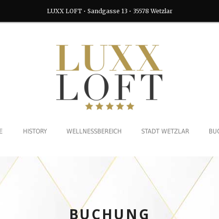
LUXX LOFT • Sandgasse 13 • 35578 Wetzlar
E
HISTORY
WELLNESSBEREICH
STADT WETZLAR
BU
BUCHUNG