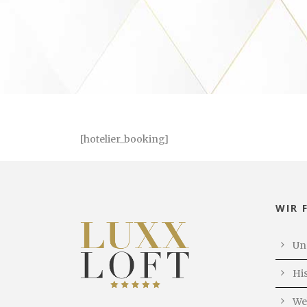
[hotelier_booking]
WIR 
Un
Hi
We